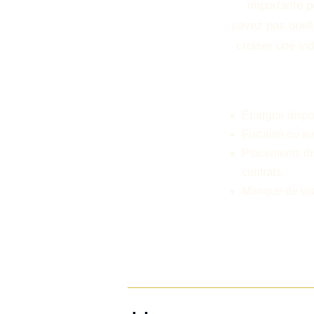
importante p
savez pas quell
croiser une ind
Épargne dispon
Fiscalité ou s
Placements di
contrats.
Manque de visib