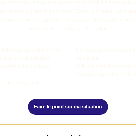
our votre sécurité ou une transmission familiale à préparer,
es décisions prendre en priorité ? Dans la Creuse, cette que
ivision, du foncier agricole, des travaux, une retraite proch
de rester dans le logement familial.
ible mais sans objectif clair.
Indivision ou transmission f
uccession mal anticipée.
repoussée.
spersés entre plusieurs
Difficulté à arbitrer entre imm
assurance-vie, PER, SCPI ou
ilité sur la retraite.
Faire le point sur ma situation