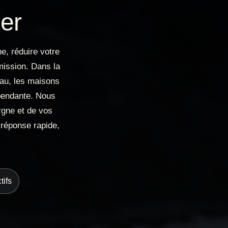
ier
e, réduire votre
smission. Dans la
eau, les maisons
épendante. Nous
rgne et de vos
 réponse rapide,
tifs