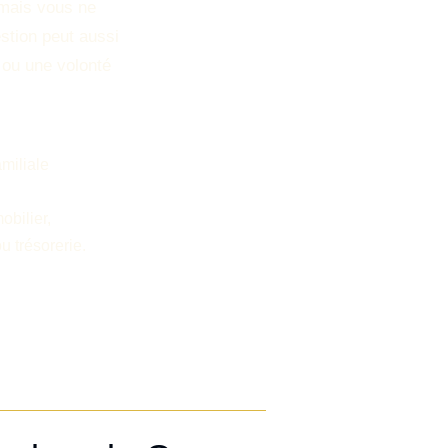
 mais vous ne
stion peut aussi
e ou une volonté
amiliale
obilier,
 trésorerie.