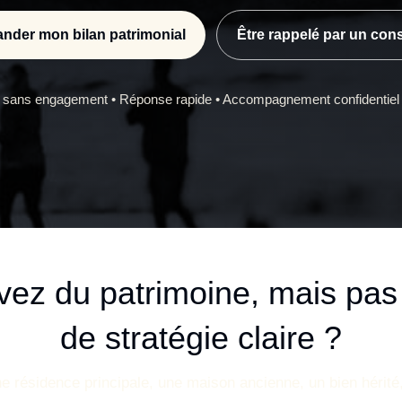
nder mon bilan patrimonial
Être rappelé par un cons
sans engagement • Réponse rapide • Accompagnement confidentiel •
vez du patrimoine, mais pas
de stratégie claire ?
e résidence principale, une maison ancienne, un bien hérité