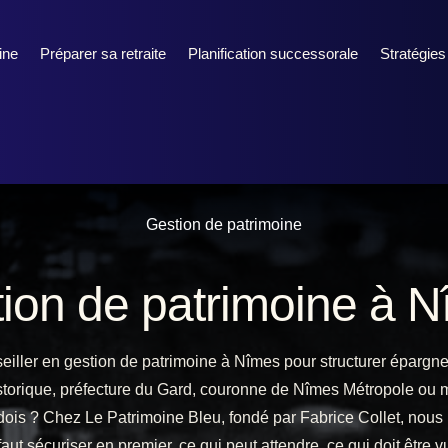
ine
Préparer sa retraite
Planification successorale
Stratégies
Gestion de patrimoine
ion de patrimoine à 
iller en gestion de patrimoine à Nîmes pour structurer épargne, 
istorique, préfecture du Gard, couronne de Nîmes Métropole ou mo
gardois ? Chez Le Patrimoine Bleu, fondé par Fabrice Collet, no
faut sécuriser en premier, ce qui peut attendre, ce qui doit être 