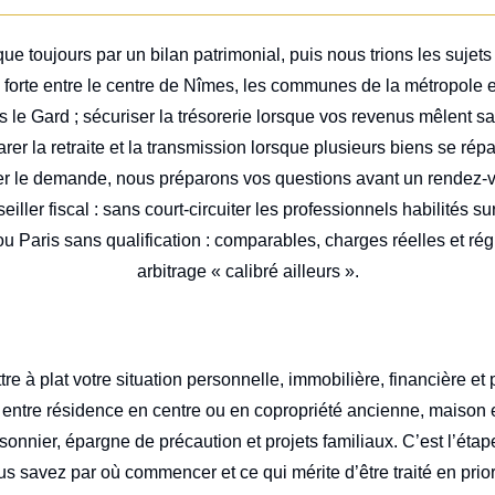
oujours par un bilan patrimonial, puis nous trions les sujets p
 forte entre le centre de Nîmes, les communes de la métropole e
le Gard ; sécuriser la trésorerie lorsque vos revenus mêlent sal
arer la retraite et la transmission lorsque plusieurs biens se ré
er le demande, nous préparons vos questions avant un rendez-vo
iller fiscal : sans court-circuiter les professionnels habilités s
u Paris sans qualification : comparables, charges réelles et ré
arbitrage « calibré ailleurs ».
tre à plat votre situation personnelle, immobilière, financière et 
er entre résidence en centre ou en copropriété ancienne, maison
sonnier, épargne de précaution et projets familiaux. C’est l’étape
vous savez par où commencer et ce qui mérite d’être traité en prior