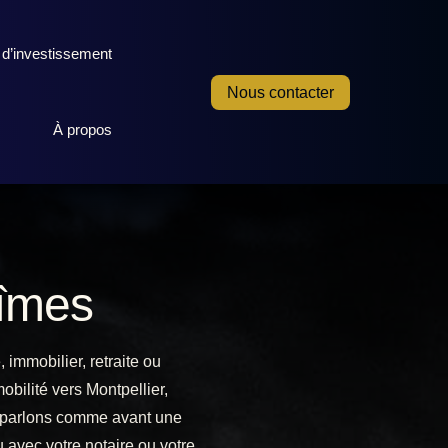
 d’investissement
Nous contacter
À propos
Nîmes
immobilier, retraite ou
bilité vers Montpellier,
us parlons comme avant une
vu avec votre notaire ou votre