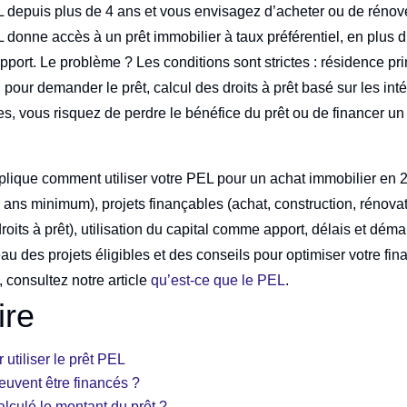
depuis plus de 4 ans et vous envisagez d’acheter ou de rénove
L donne accès à un prêt immobilier à taux préférentiel, en plus 
apport. Le problème ? Les conditions sont strictes : résidence pr
pour demander le prêt, calcul des droits à prêt basé sur les int
es, vous risquez de perdre le bénéfice du prêt ou de financer un
lique comment utiliser votre PEL pour un achat immobilier en 2
 ans minimum), projets finançables (achat, construction, rénovat
roits à prêt), utilisation du capital comme apport, délais et dém
eau des projets éligibles et des conseils pour optimiser votre fi
 consultez notre article
qu’est-ce que le PEL
.
re
 utiliser le prêt PEL
euvent être financés ?
lculé le montant du prêt ?