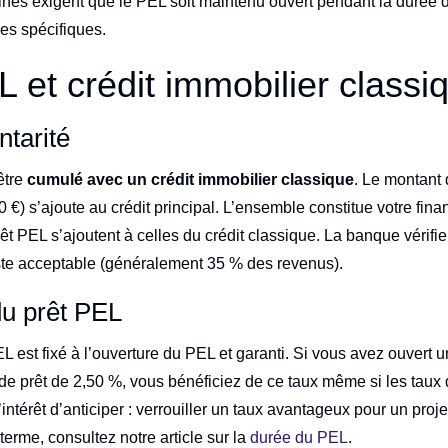
aines exigent que le PEL soit maintenu ouvert pendant la durée 
es spécifiques.
L et crédit immobilier classi
tarité
être
cumulé avec un crédit immobilier classique
. Le montant
0 €) s’ajoute au crédit principal. L’ensemble constitue votre fin
t PEL s’ajoutent à celles du crédit classique. La banque vérifie
ste acceptable (généralement 35 % des revenus).
u prêt PEL
L est fixé à l’ouverture du PEL et garanti. Si vous avez ouvert u
de prêt de 2,50 %, vous bénéficiez de ce taux même si les taux
intérêt d’anticiper : verrouiller un taux avantageux pour un proje
 terme, consultez notre article sur la
durée du PEL
.