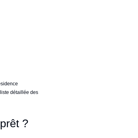
résidence
iste détaillée des
prêt ?