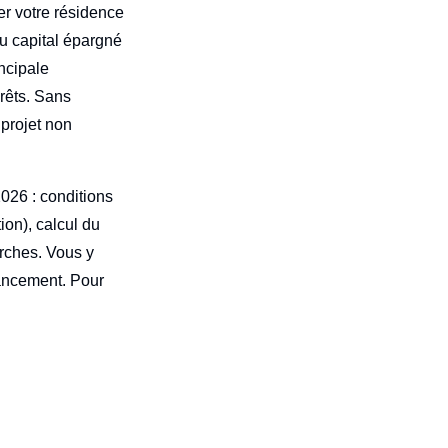
r votre résidence
du capital épargné
incipale
érêts. Sans
 projet non
026 : conditions
ion), calcul du
arches. Vous y
nancement. Pour