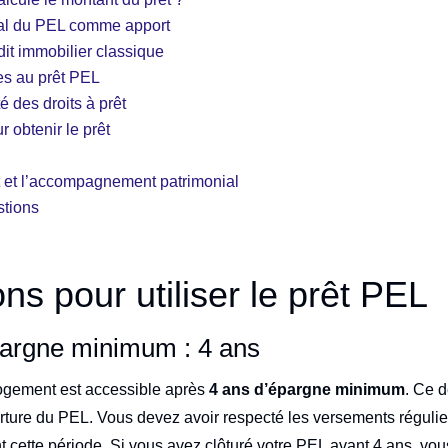
ital du PEL comme apport
dit immobilier classique
es au prêt PEL
té des droits à prêt
 obtenir le prêt
t et l’accompagnement patrimonial
stions
ns pour utiliser le prêt PEL
argne minimum : 4 ans
logement est accessible après
4 ans d’épargne minimum
. Ce d
rture du PEL. Vous devez avoir respecté les versements régulie
cette période. Si vous avez clôturé votre PEL avant 4 ans, vous