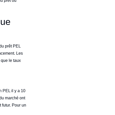
du prêt ou
que
 du prêt PEL
ancement. Les
 que le taux
n PEL il y a 10
 du marché ont
t futur. Pour un