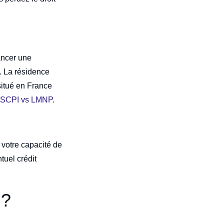
nancer une
n. La résidence
situé en France
s
SCPI vs LMNP
.
 votre capacité de
tuel crédit
 ?