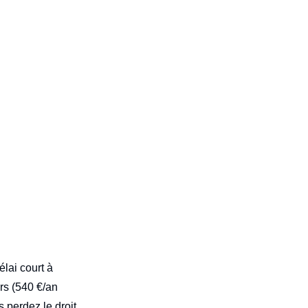
élai court à
rs (540 €/an
 perdez le droit