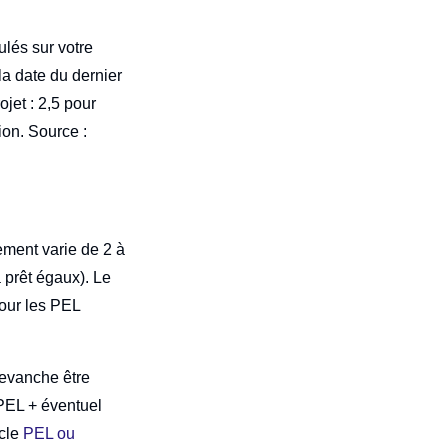
ulés sur votre
la date du dernier
ojet : 2,5 pour
ion. Source :
ement varie de 2 à
à prêt égaux). Le
Pour les PEL
 revanche être
 PEL + éventuel
icle
PEL ou