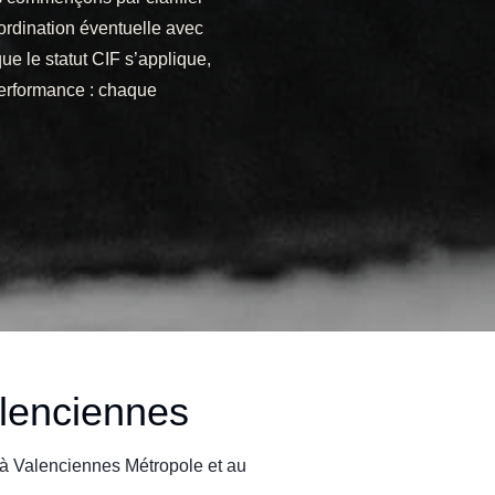
 coordination éventuelle avec
que le statut CIF s’applique,
erformance : chaque
lenciennes
, à Valenciennes Métropole et au