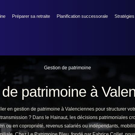
ine
Préparer sa retraite
Planification successorale
Stratégies
Gestion de patrimoine
 de patrimoine à Vale
er en gestion de patrimoine à Valenciennes pour structurer vot
e transmission ? Dans le Hainaut, les décisions patrimoniales c
ien ou en copropriété, revenus salariés ou indépendants, mobilité
familiale. Chez Le Patrimoine Bleu, fondé par Fabrice Collet, no