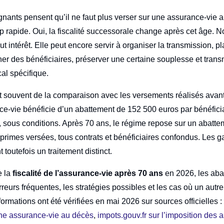
ants pensent qu’il ne faut plus verser sur une assurance-vie a
p rapide. Oui, la fiscalité successorale change après cet âge. N
ut intérêt. Elle peut encore servir à organiser la transmission, 
ner des bénéficiaires, préserver une certaine souplesse et trans
al spécifique.
t souvent de la comparaison avec les versements réalisés avan
nce-vie bénéficie d’un abattement de 152 500 euros par bénéficia
, sous conditions. Après 70 ans, le régime repose sur un abatte
 primes versées, tous contrats et bénéficiaires confondus. Les 
 toutefois un traitement distinct.
e la
fiscalité de l’assurance-vie après 70 ans
en 2026, les aba
rreurs fréquentes, les stratégies possibles et les cas où un autre 
formations ont été vérifiées en mai 2026 sur sources officielles 
une assurance-vie au décès
,
impots.gouv.fr sur l’imposition des