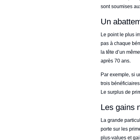
sont soumises aux 
Un abatteme
Le point le plus i
pas à chaque béné
la tête d’un même
après 70 ans.
Par exemple, si u
trois bénéficiaire
Le surplus de pri
Les gains 
La grande particu
porte sur les prim
plus-values et ga