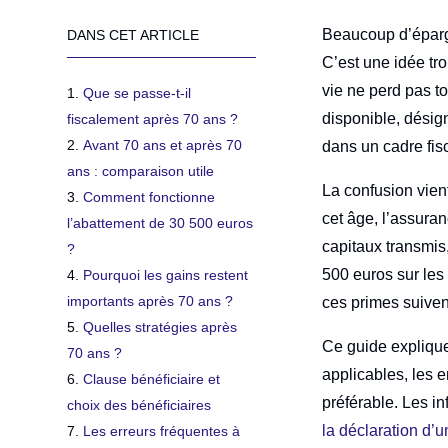
Beaucoup d’épargn
DANS CET ARTICLE
C’est une idée tro
vie ne perd pas to
Que se passe-t-il
disponible, désig
fiscalement après 70 ans ?
Avant 70 ans et après 70
dans un cadre fisc
ans : comparaison utile
La confusion vien
Comment fonctionne
cet âge, l’assura
l’abattement de 30 500 euros
capitaux transmis
?
500 euros sur les
Pourquoi les gains restent
importants après 70 ans ?
ces primes suivent
Quelles stratégies après
Ce guide expliqu
70 ans ?
applicables, les e
Clause bénéficiaire et
préférable. Les in
choix des bénéficiaires
la déclaration d’
Les erreurs fréquentes à