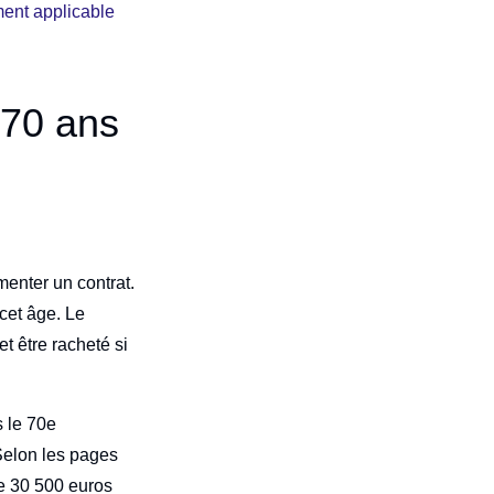
ment applicable
.
 70 ans
menter un contrat.
 cet âge. Le
t être racheté si
s le 70e
 Selon les pages
de 30 500 euros