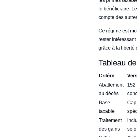
les primes taxabl
le bénéficiaire. L
compte des autres
Ce régime est moi
rester intéressan
grâce à la liberté
Tableau d
Critère
Ver
Abattement
152 
au décès
cond
Base
Capi
taxable
spéc
Traitement
Incl
des gains
selo