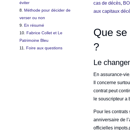
éviter
cas de décès
,
BOF
Méthode pour décider de
aux capitaux déc
verser ou non
En résumé
Que se 
Fabrice Collet et Le
Patrimoine Bleu
?
Foire aux questions
Le change
En assurance-vie, 
Il concerne surtou
contrat peut conti
le souscripteur a 
Pour les contrats
anniversaire de l
officielles impot