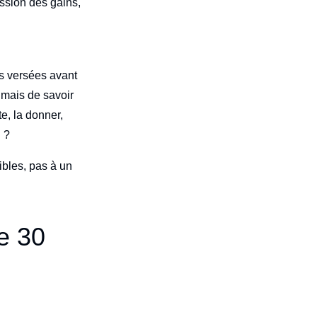
ission des gains,
s versées avant
 mais de savoir
e, la donner,
l ?
ibles, pas à un
e 30