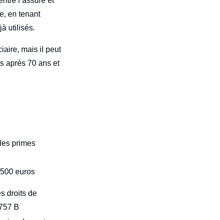
ntre l’assuré et
e, en tenant
 utilisés.
aire, mais il peut
es après 70 ans et
les primes
 500 euros
s droits de
 757 B