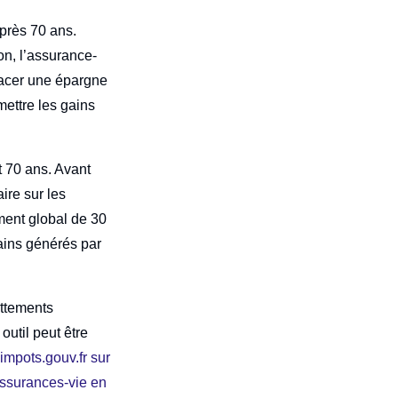
près 70 ans.
on, l’assurance-
placer une épargne
mettre les gains
t 70 ans. Avant
ire sur les
ment global de 30
gains générés par
ttements
outil peut être
:
impots.gouv.fr sur
 assurances-vie en