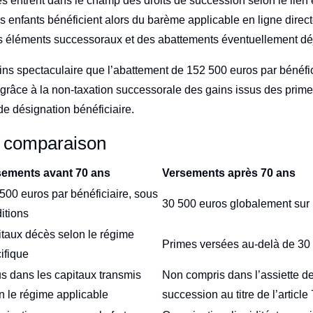
es entrent dans le champ des droits de succession selon le lien e
es enfants bénéficient alors du barème applicable en ligne direct
 éléments successoraux et des abattements éventuellement déjà
ns spectaculaire que l’abattement de 152 500 euros par bénéfici
t grâce à la non-taxation successorale des gains issus des prim
 de désignation bénéficiaire.
e comparaison
sements avant 70 ans
Versements après 70 ans
500 euros par bénéficiaire, sous
30 500 euros globalement sur 
itions
taux décès selon le régime
Primes versées au-delà de 30
ifique
us dans les capitaux transmis
Non compris dans l’assiette de
n le régime applicable
succession au titre de l’article