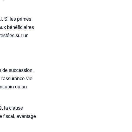
l. Si les primes
aux bénéficiaires
restées sur un
ts de succession.
e l’assurance-vie
oncubin ou un
é, la clause
ge fiscal, avantage