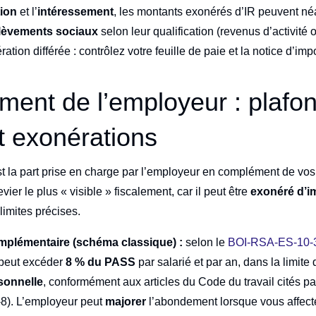
tion
et l’
intéressement
, les montants exonérés d’IR peuvent n
lèvements sociaux
selon leur qualification (revenus d’activité
ation différée : contrôlez votre feuille de paie et la notice d’imp
ent de l’employeur : plafo
 exonérations
t la part prise en charge par l’employeur en complément de vo
vier le plus « visible » fiscalement, car il peut être
exonéré d’im
imites précises.
lémentaire (schéma classique) :
selon le
BOI-RSA-ES-10-
peut excéder
8 % du PASS
par salarié et par an, dans la limite
sonnelle
, conformément aux articles du Code du travail cités par
-8). L’employeur peut
majorer
l’abondement lorsque vous affect