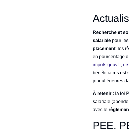
Actuali
Recherche et so
salariale
pour les
placement
, les 
en pourcentage 
impots.gouv.fr
,
urs
bénéficiaires est 
jour ultérieures d
À retenir :
la loi 
salariale (abondem
avec le
règlement
PEE, PE