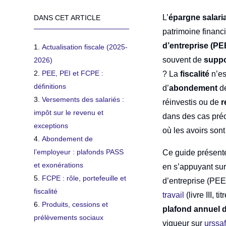
L’
épargne salari
DANS CET ARTICLE
patrimoine financi
d’entreprise (PE
Actualisation fiscale (2025-
souvent de
suppo
2026)
PEE, PEI et FCPE :
? La
fiscalité
n’es
définitions
d’
abondement
de
Versements des salariés :
réinvestis ou de
r
impôt sur le revenu et
dans des cas préc
exceptions
où les avoirs son
Abondement de
l’employeur : plafonds PASS
Ce guide présent
et exonérations
en s’appuyant sur 
FCPE : rôle, portefeuille et
d’entreprise (PEE)
fiscalité
travail
(livre III, tit
Produits, cessions et
plafond annuel d
prélèvements sociaux
vigueur sur
urssaf