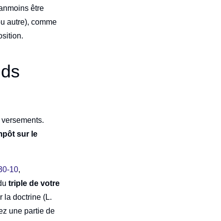
éanmoins être
 ou autre), comme
osition.
nds
s versements.
pôt sur le
30-10
,
 du
triple de votre
 la doctrine (L.
ez une partie de