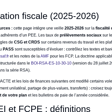
sation fiscale (2025-2026)
urces :
cette page intègre une veille
2025-2026
sur la
fiscalité
 adhérents d’un PEE. Les taux de
prélèvements sociaux
sur l
règles de
CSG et CRDS
sur certains revenus du travail et les pl
du
PASS
sont susceptibles d’évoluer : contrôlez les textes et ba
saf.fr
et les notes de la
AMF
pour les FCP. La doctrine applicab
structurée dans le
BOI-RSA-ES-10-30-10
(version du 28 juillet 
ans la série RSA).
PACTE et les lois de finances suivantes ont modifié certains vol
ent unilatéral, partage de plus-values, transferts) : croisez tou
 de votre plan
et les bulletins de paie de l’année considérée.
I et FCPE : définitions