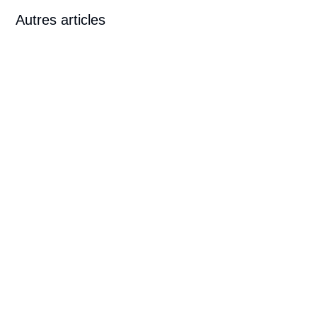
Autres articles
Mathieu Caradec
Mathieu Caradec